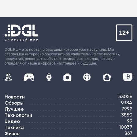
12+
DGL.RU – это портал о будущем, которое уже наступило. Мы
стараемся интересно рассказать об удивительных технологиях,
продуктах, решениях, событиях, компаниях и людях, которые
определяют наше цифровое настоящее и будущее.
Новости
53056
Обзоры
9384
Лучшее
7992
Технологии
3850
Видео
99
Техника
10037
Жизнь
867