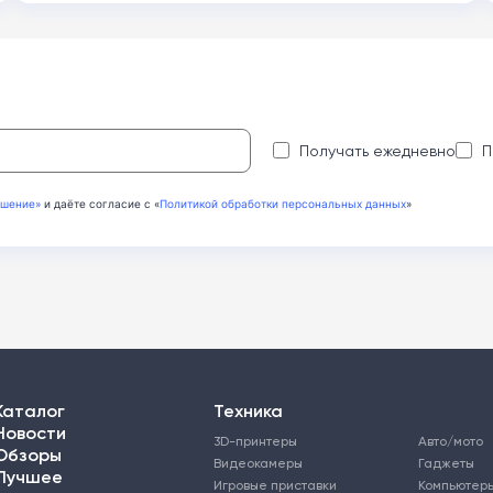
:
Получать ежедневно
П
ашение»
и даёте согласие с «
Политикой обработки персональных данных
»
Каталог
Техника
Новости
3D-принтеры
Авто/мото
Обзоры
Видеокамеры
Гаджеты
Лучшее
Игровые приставки
Компьютер