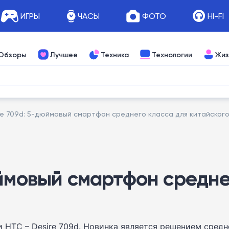
ИГРЫ
ЧАСЫ
ФОТО
HI-FI
Обзоры
Лучшее
Техника
Технологии
Жиз
re 709d: 5-дюймовый смартфон среднего класса для китайского
юймовый смартфон средне
и HTC – Desire 709d. Новинка является решением сре