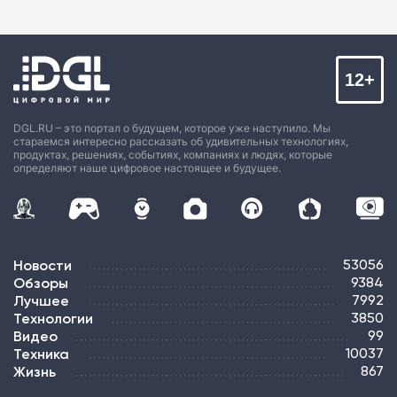
12+
DGL.RU – это портал о будущем, которое уже наступило. Мы
стараемся интересно рассказать об удивительных технологиях,
продуктах, решениях, событиях, компаниях и людях, которые
определяют наше цифровое настоящее и будущее.
Новости
53056
Обзоры
9384
Лучшее
7992
Технологии
3850
Видео
99
Техника
10037
Жизнь
867