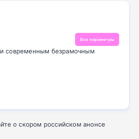
Все параметры
м и современным безрамочным
йте о скором российском анонсе