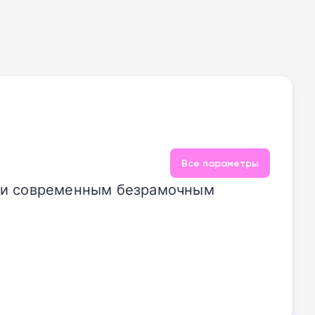
Все параметры
м и современным безрамочным