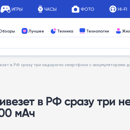
ИГРЫ
ЧАСЫ
ФОТО
HI-FI
Обзоры
Лучшее
Техника
Технологии
Жиз
езет в РФ сразу три недорогих смартфона с аккумуляторами д
ивезет в РФ сразу три н
00 мАч