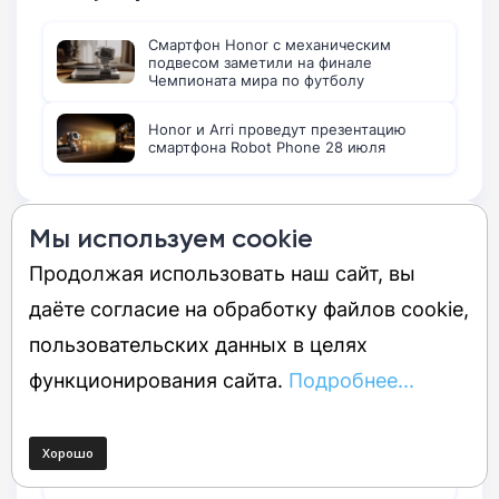
Смартфон Honor с механическим
подвесом заметили на финале
Чемпионата мира по футболу
Honor и Arri проведут презентацию
смартфона Robot Phone 28 июля
Мы используем cookie
Последние новости:
Продолжая использовать наш сайт, вы
даёте согласие на обработку файлов cookie,
Семь засухоустойчивых многолетников
для сада в жаркий период
пользовательских данных в целях
функционирования сайта.
Подробнее...
Samsung разрабатывает новые умные
часы Galaxy Aero на базе системы RTOS
Бренд Huawei анонсировал планшет
MatePad Pro 12 (2026) в ультратонком
корпусе