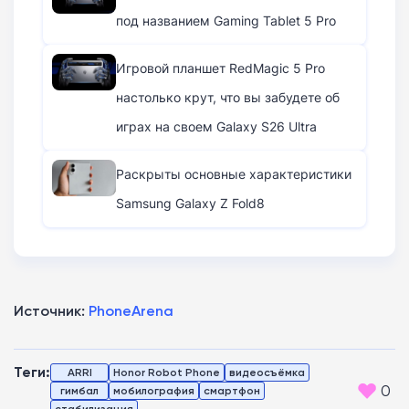
под названием Gaming Tablet 5 Pro
Игровой планшет RedMagic 5 Pro
настолько крут, что вы забудете об
играх на своем Galaxy S26 Ultra
Раскрыты основные характеристики
Samsung Galaxy Z Fold8
Источник:
PhoneArena
Теги:
ARRI
Honor Robot Phone
видеосъёмка
0
гимбал
мобилография
смартфон
стабилизация