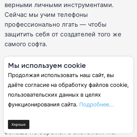
верными личными инструментами.
Сейчас мы учим телефоны
профессионально лгать — чтобы
защитить себя от создателей того же
самого софта.
То, что Honor реализовал виртуальные
Мы используем cookie
разрешения, доказывает: концепция
Продолжая использовать наш сайт, вы
прозрачной цифровой жизни давно дала
даёте согласие на обработку файлов cookie,
трещину. IT-корпорации выстроили
пользовательских данных в целях
экосистемы на сборе данных, и
функционирования сайта.
Подробнее...
единственный способ в них выжить —
создать вокруг себя слой иллюзий. Мы
больше не боремся с системой. Мы