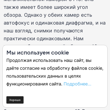
также имеет более широкий угол
обзора. Однако у обеих камер есть
автофокус и одинаковая диафрагма, и на
наш взгляд, снимки получаются
практически одинаковыми. Нам
нравится более широкий объектив 10
Мы используем cookie
Pro, но это само по себе не является
Продолжая использовать наш сайт, вы
веской причиной для обновления.
даёте согласие на обработку файлов cookie,
пользовательских данных в целях
Главное улучшение, но с
функционирования сайта.
Подробнее...
оговоркой
Если вы часто делаете снимки с