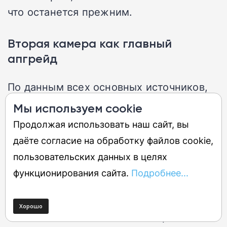
что останется прежним.
Вторая камера как главный
апгрейд
По данным всех основных источников,
iPhone Air 2 получит вторую камеру на
Мы используем cookie
задней панели. Речь идёт о
Продолжая использовать наш сайт, вы
сверхширокоугольном объективе на 48
даёте согласие на обработку файлов cookie,
мегапикселей, который встанет в пару к
пользовательских данных в целях
основной матрице. Это прямой ответ на
функционирования сайта.
Подробнее...
главную жалобу владельцев первого
поколения, которые ежедневно
сталкивались с нехваткой второго