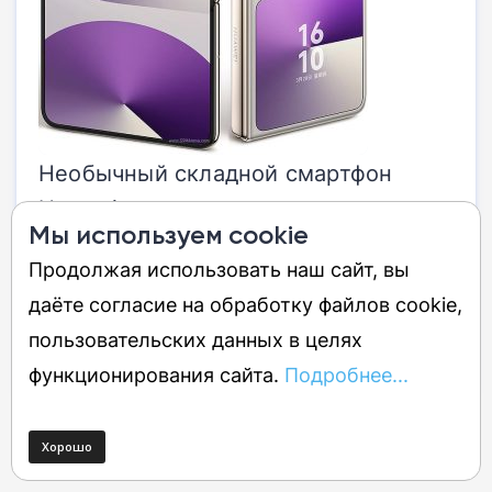
Необычный складной смартфон
Huawei с широким внутренним
Мы используем cookie
экраном 16:10, чипом Kirin 9020 и
Продолжая использовать наш сайт, вы
камерой XMAGE.
даёте согласие на обработку файлов cookie,
пользовательских данных в целях
Посмотреть на Price.ru — от 10 000 руб.
функционирования сайта.
Подробнее...