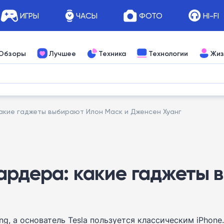
ИГРЫ
ЧАСЫ
ФОТО
HI-FI
Обзоры
Лучшее
Техника
Технологии
Жиз
акие гаджеты выбирают Илон Маск и Дженсен Хуанг
ардера: какие гаджеты 
g, а основатель Tesla пользуется классическим iPhone.