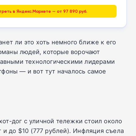
реть в Яндекс.Маркете — от 97 890 руб.
анет ли это хоть немного ближе к его
арманы людей, которые ворочают
главными технологическими лидерами
тфоны — и вот тут началось самое
 хот-дог с уличной тележки стоил около
т и до $10 (777 рублей). Инфляция съела