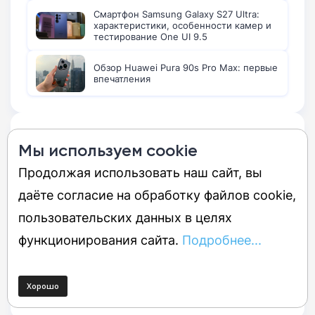
Смартфон Samsung Galaxy S27 Ultra:
характеристики, особенности камер и
тестирование One UI 9.5
Обзор Huawei Pura 90s Pro Max: первые
впечатления
Популярно:
Мы используем cookie
Продолжая использовать наш сайт, вы
Смартфон Samsung Galaxy S26 Ultra и
One UI 9: детальный разбор и
даёте согласие на обработку файлов cookie,
сравнение со старыми флагманами
пользовательских данных в целях
Обзор Oppo Find X9 Ultra: сразу 550
функционирования сайта.
Подробнее...
мегапикселей в кармане
10 лучших камерофонов по мнению
экспертов