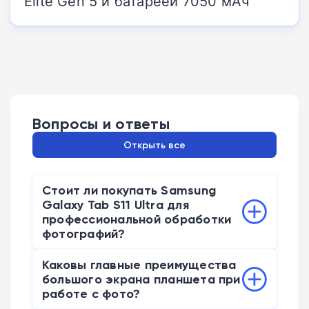
Elite Gen 5 и батареей 7050 мАч
Вопросы и ответы
Открыть все
Стоит ли покупать Samsung
Galaxy Tab S11 Ultra для
профессиональной обработки
фотографий?
Для сложной ретуши брать устройство
Каковы главные преимущества
не стоит. Без физической мыши и
большого экрана планшета при
клавиатуры скорость работы падает в
работе с фото?
разы. В мобильной версии Lightroom нет