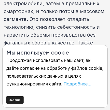
электромобили, затем в премиальных
смартфонах, и только потом в массовом
сегменте. Это позволяет отладить
технологию, снизить себестоимость и
нарастить объемы производства без
фатальных сбоев в качестве. Также
важно, что новые батареи предлагают
Мы используем cookie
значительный запас по цикличности —
Продолжая использовать наш сайт, вы
до трех тысяч циклов, что означает, что
даёте согласие на обработку файлов cookie,
устройство может прослужить пять-
пользовательских данных в целях
семь лет без существенной деградации
функционирования сайта.
Подробнее...
аккумулятора, меняя саму экономику
замены смартфонов.