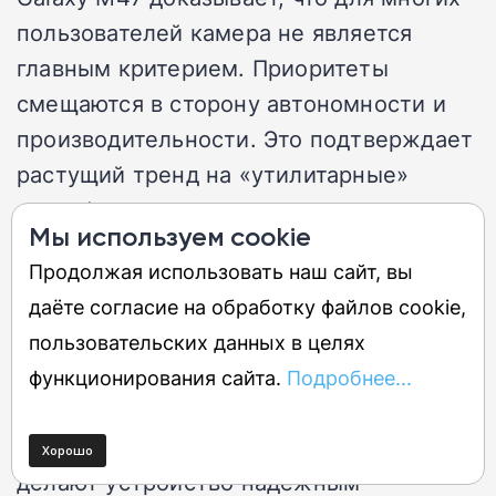
пользователей камера не является
главным критерием. Приоритеты
смещаются в сторону автономности и
производительности. Это подтверждает
растущий тренд на «утилитарные»
смартфоны.
Мы используем cookie
Продолжая использовать наш сайт, вы
Экосистемный подход
даёте согласие на обработку файлов cookie,
M47 легко вписывается в экосистему
пользовательских данных в целях
Samsung благодаря One UI и долгой
функционирования сайта.
Подробнее...
поддержке. Обновления до Android 22 и
патчи безопасности до 2032 года
делают устройство надёжным