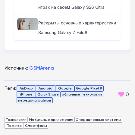
играх на своем Galaxy S26 Ultra
Раскрыты основные характеристики
Samsung Galaxy Z Fold8
Источник:
GSMArena
Теги:
AirDrop
Android
Google
Google Pixel 9
0
iPhone
Quick Share
облачные технологии
передача файлов
Технологии
Мобильные приложения
Операционные системы
Техника
Смартфоны