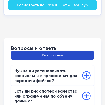
Посмотреть на Price.ru — от 48 490 руб.
Вопросы и ответы
Открыть все
Нужно ли устанавливать
специальные приложения для
передачи файлов?
Нет, метод работает через встроенный
Есть ли риск потери качества
сервис Google Play Services. Android-
или ограничения по объему
устройство генерирует QR-код, который
данных?