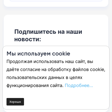
Подпишитесь на наши
новости:
Мы используем cookie
Продолжая использовать наш сайт, вы
Подписаться
даёте согласие на обработку файлов cookie,
Получать ежедневно
пользовательских данных в целях
Получать еженедельно
функционирования сайта.
Подробнее...
Нажимая кнопку «
Подписаться
», вы принимаете
«Пользовательское соглашение»
и даёте согласие с «
Политикой
обработки персональных данных
»