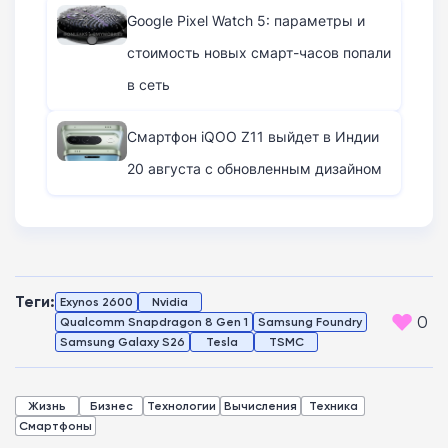
Человека-паука
Google Pixel Watch 5: параметры и
стоимость новых смарт-часов попали
в сеть
Смартфон iQOO Z11 выйдет в Индии
20 августа с обновленным дизайном
Теги:
Exynos 2600
Nvidia
0
Qualcomm Snapdragon 8 Gen 1
Samsung Foundry
Samsung Galaxy S26
Tesla
TSMC
Жизнь
Бизнес
Технологии
Вычисления
Техника
Смартфоны