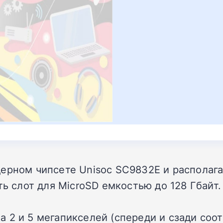
ерном чипсете Unisoc SC9832E и располага
ть слот для MicroSD емкостью до 128 Гбайт.
 2 и 5 мегапикселей (спереди и сзади соо