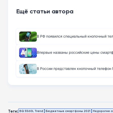
Ещё статьи автора
В РФ появился специальный кнопочный те
Впервые названы российские цены смартфо
В России представлен кнопочный телефон M
Теги:
BQ 5560L Trend
Бюджетные смартфоны 2021
Недорогие с