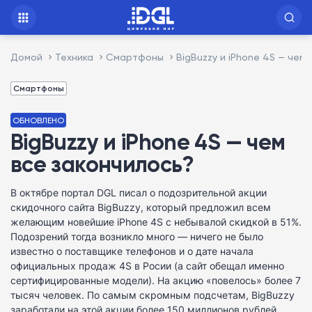
Домой
Техника
Смартфоны
BigBuzzy и iPhone 4S — чем
Смартфоны
ОБНОВЛЕНО
BigBuzzy и iPhone 4S — чем
все закончилось?
В октябре портал DGL писал о подозрительной акции
скидочного сайта BigBuzzy, который предложил всем
желающим новейшие iPhone 4S с небывалой скидкой в 51%.
Подозрений тогда возникло много — ничего не было
известно о поставщике телефонов и о дате начала
официальных продаж 4S в Росии (а сайт обещал именно
сертифицированные модели). На акцию «повелось» более 7
тысяч человек. По самым скромным подсчетам, BigBuzzy
заработали на этой акции более 150 миллионов рублей.