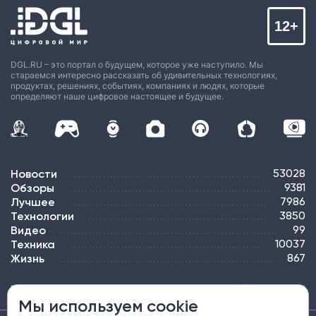
12+
DGL.RU – это портал о будущем, которое уже наступило. Мы
стараемся интересно рассказать об удивительных технологиях,
продуктах, решениях, событиях, компаниях и людях, которые
определяют наше цифровое настоящее и будущее.
Новости
53028
Обзоры
9381
Лучшее
7986
Технологии
3850
Видео
99
Техника
10037
Жизнь
867
ПОДПИСКА
РЕКЛАМА
КОНТАКТЫ
КАРТА САЙТА
ТЭГИ
Мы используем cookie