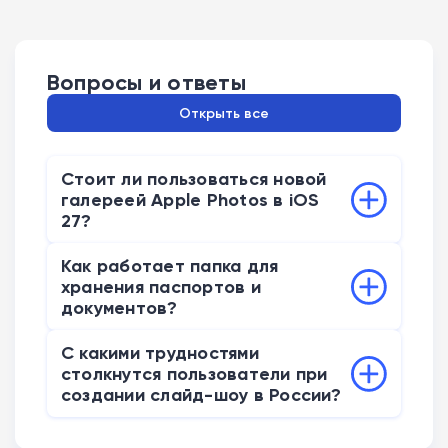
Вопросы и ответы
Открыть все
Стоит ли пользоваться новой
галереей Apple Photos в iOS
27?
Пользоваться новыми инструментами
Как работает папка для
точно стоит. Обновление избавляет от
хранения паспортов и
необходимости скачивать тяжелый
документов?
сторонний софт для нарезки видео или
Система автоматически сканирует
верстки простых слайд-шоу. Сортировка
С какими трудностями
медиатеку и собирает снимки
столкнутся пользователи при
документов экономит кучу времени.
удостоверений, прав и страховок в
создании слайд-шоу в России?
Пройти мимо стоит только
специальный защищенный альбом.
профессиональным видеомонтажерам,
Главная сложность касается наложения
Раздел получит привязку к сканеру Face
которым встроенных базовых функций