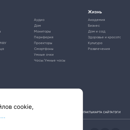
Жизнь
Аудио
Академия
Дом
Бизнес
ы
Мониторы
Дом и сад
Периферия
Здоровье и красота
МФУ
Проекторы
Культура
ьца
Смартфоны
Развлечения
Умные очки
Часы/Умные часы
лов cookie,
ПОДПИСКА
РЕКЛАМА
КОНТАКТЫ
КАРТА САЙТА
ТЭГИ
..
 (СМИ) сетевого издания ЭЛ № ФС 77 - 81669, выдано