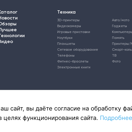
Каталог
Техника
Новости
3D-принтеры
Авто/мото
Обзоры
Видеокамеры
Гаджеты
Лучшее
Игровые приставки
Компьютер
Технологии
Ноутбуки
Память
Видео
Планшеты
Принтеры/
Сетевое оборудование
Смарт-кол
Телефоны
ТВ
Фитнес-браслеты
Фото
Электронные книги
ш сайт, вы даёте согласие на обработку фай
в целях функционирования сайта.
Подробнее.
DGL.RU — Цифровой мир» (www.dgl.ru). Реестровая запись средства массовой информации