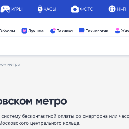
ИГРЫ
ЧАСЫ
ФОТО
HI-FI
Обзоры
Лучшее
Техника
Технологии
Жиз
ском метро
овском метро
систему бесконтактной оплаты со смартфона или часо
Московского центрального кольца.