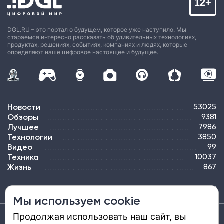
12+
DGL.RU – это портал о будущем, которое уже наступило. Мы
стараемся интересно рассказать об удивительных технологиях,
продуктах, решениях, событиях, компаниях и людях, которые
определяют наше цифровое настоящее и будущее.
Новости
53025
Обзоры
9381
Лучшее
7986
Технологии
3850
Видео
99
Техника
10037
Жизнь
867
ПОДПИСКА
РЕКЛАМА
КОНТАКТЫ
КАРТА САЙТА
ТЭГИ
Мы используем cookie
Продолжая использовать наш сайт, вы
Средство массовой информации «DGL.RU — Цифровой мир» (www.dgl.ru).
Реестровая запись средства массовой информации (СМИ) сетевого издания ЭЛ №