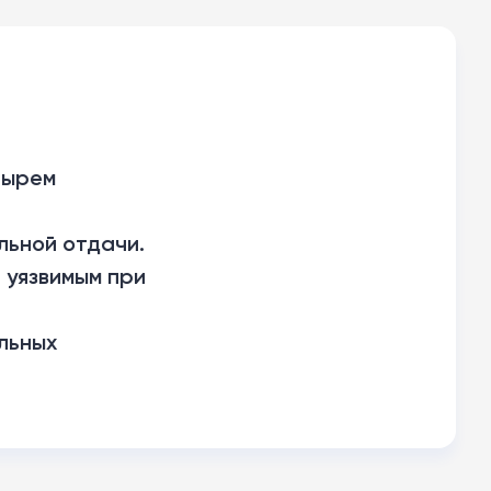
тырем
льной отдачи.
 уязвимым при
льных