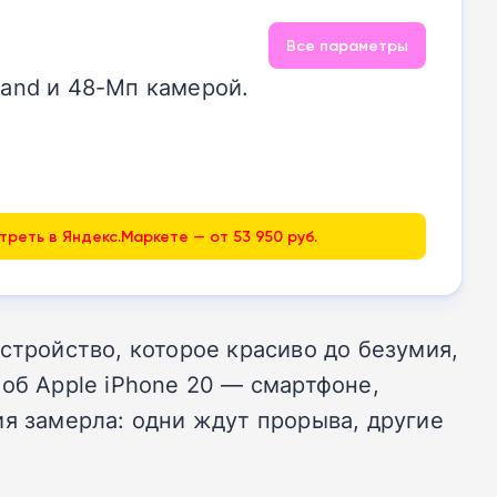
Все параметры
land и 48-Мп камерой.
реть в Яндекс.Маркете — от 53 950 руб.
стройство, которое красиво до безумия,
об Apple iPhone 20 — смартфоне,
ия замерла: одни ждут прорыва, другие