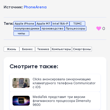
Источник:
PhoneArena
Теги:
Apple iPhone
Apple M7
Intel 18A-P
TSMC
0
полупроводники
производство
Процессоры
чипы
Жизнь
Бизнес
Техника
Компьютеры
Смартфоны
Смотрите также:
Clicks анонсировала синхронизацию
клавиатурного телефона Communicator
с iOS
MediaTek представит три версии
флагманского процессора Dimensity
9600