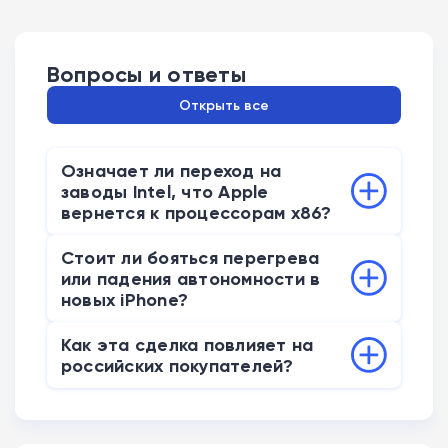
Вопросы и ответы
Открыть все
Означает ли переход на
заводы Intel, что Apple
вернется к процессорам x86?
Нет. Intel теперь работает как
Стоит ли бояться перегрева
контрактный производитель («литейный
или падения автономности в
цех»), изготавливая чипы исключительно
новых iPhone?
по чертежам Apple. Архитектура
Нет причин для беспокойства.
процессоров, алгоритмы управления
Как эта сделка повлияет на
Технология Intel 18A-P использует
российских покупателей?
питанием и интеграция с macOS или iOS
решения для улучшения
остаются собственными разработками
Прямого влияния нет. Техника
энергоэффективности, а Apple
Apple, поэтому «железо» внутри iPhone
продолжит поступать в РФ через
продолжает полностью контролировать
и Mac не станет менее эффективным.
параллельный импорт, цены и сервис