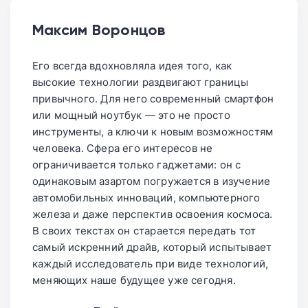
проектирование кристаллов. До выхода
останутся на прежнем уровне.
серийных устройств с такими чипами
Максим Воронцов
Устройства с новыми чипами Intel
пройдет не менее двух лет, в течение
доберутся до прилавков лишь через два-
которых Apple проведет тщательную
Его всегда вдохновляла идея того, как
три года, и для обычного пользователя
проверку качества каждой партии.
высокие технологии раздвигают границы
разница в «производителе кремния»
привычного. Для него современный смартфон
будет невидимой.
или мощный ноутбук — это не просто
инструменты, а ключи к новым возможностям
человека. Сфера его интересов не
ограничивается только гаджетами: он с
одинаковым азартом погружается в изучение
автомобильных инноваций, компьютерного
железа и даже перспектив освоения космоса.
В своих текстах он старается передать тот
самый искренний драйв, который испытывает
каждый исследователь при виде технологий,
меняющих наше будущее уже сегодня.