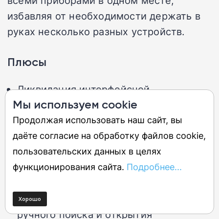
избавляя от необходимости держать в
руках несколько разных устройств.
Плюсы
Ликвидация интерфейсной
Мы используем cookie
раздробленности за счет сбора
истории звонков из WhatsApp и
Продолжая использовать наш сайт, вы
Telegram в одну общую ленту
даёте согласие на обработку файлов cookie,
приложения Телефон.
пользовательских данных в целях
Быстрый запуск обратного звонка
функционирования сайта.
Подробнее...
абоненту непосредственно из
журнала вызовов без необходимости
ручного поиска и открытия