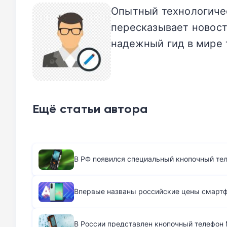
Опытный технологичес
пересказывает новост
надежный гид в мире 
Ещё статьи автора
В РФ появился специальный кнопочный те
Впервые названы российские цены смартфо
В России представлен кнопочный телефон M