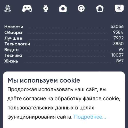
Новости
53056
Обзоры
9384
Лучшее
7992
Технологии
3850
Видео
99
Техника
10037
Жизнь
867
ПОДПИСКА
РЕКЛАМА
КОНТАКТЫ
КАРТА САЙТА
ТЭГИ
Мы используем cookie
Продолжая использовать наш сайт, вы
Средство массовой информации «DGL.RU — Цифровой мир» (www.dgl.ru).
Реестровая запись средства массовой информации (СМИ) сетевого издания ЭЛ №
даёте согласие на обработку файлов cookie,
ФС 77 - 81669, выдано Роскомнадзором 27.08.2021. Учредитель: ООО «ДиДжиЭль».
Главный редактор: Шкред Т. В. Телефон редакции +7901-907-1590. Адрес
электронной почты редакции: info@dgl.ru. Возрастная маркировка: 12+.
пользовательских данных в целях
Перепечатка материалов и использование их в любой форме, в том числе и в
электронных СМИ, возможны только с письменного разрешения редакции.
Редакция не несет ответственности за достоверность информации,
функционирования сайта.
Подробнее...
содержащейся в рекламных объявлениях. Редакция не предоставляет
справочной информации.
© DGL.RU — Цифровой мир, 2015—2026