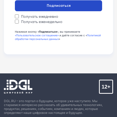
Подписаться
Получать ежедневно
Получать еженедельно
Нажимая кнопку «
Подписаться
», вы принимаете
«Пользовательское соглашение»
и даёте согласие с «
Политикой
обработки персональных данных
»
12+
DGL.RU – это портал о будущем, которое уже наступило. Мы
стараемся интересно рассказать об удивительных технологиях,
продуктах, решениях, событиях, компаниях и людях, которые
определяют наше цифровое настоящее и будущее.