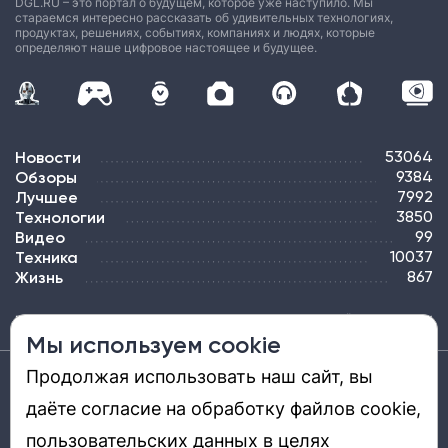
DGL.RU – это портал о будущем, которое уже наступило. Мы
стараемся интересно рассказать об удивительных технологиях,
продуктах, решениях, событиях, компаниях и людях, которые
определяют наше цифровое настоящее и будущее.
Новости
53064
Обзоры
9384
Лучшее
7992
Технологии
3850
Видео
99
Техника
10037
Жизнь
867
ПОДПИСКА
РЕКЛАМА
КОНТАКТЫ
КАРТА САЙТА
ТЭГИ
Мы используем cookie
Продолжая использовать наш сайт, вы
Средство массовой информации «DGL.RU — Цифровой мир» (www.dgl.ru).
Реестровая запись средства массовой информации (СМИ) сетевого издания ЭЛ №
даёте согласие на обработку файлов cookie,
ФС 77 - 81669, выдано Роскомнадзором 27.08.2021. Учредитель: ООО «ДиДжиЭль».
Главный редактор: Шкред Т. В. Телефон редакции +7901-907-1590. Адрес
электронной почты редакции: info@dgl.ru. Возрастная маркировка: 12+.
пользовательских данных в целях
Перепечатка материалов и использование их в любой форме, в том числе и в