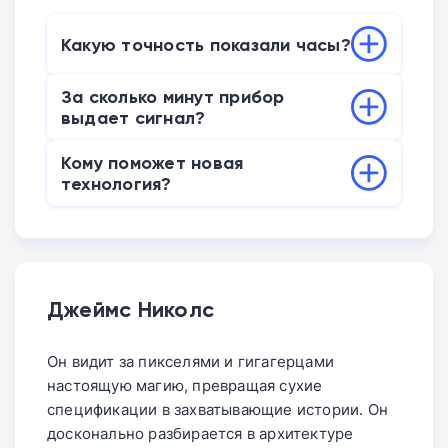
Какую точность показали часы?
Датчик PPG и алгоритмы ИИ определяют
За сколько минут прибор
приближение обморока с точностью
выдает сигнал?
около 85%.
Система способна распознать угрозу
Кому поможет новая
потери сознания за пять минут до начала
технология?
приступа.
Уведомления спасут 40% людей из
группы риска от травм при падении или
аварий в дороге.
Джеймс Николс
Он видит за пикселями и гигагерцами
настоящую магию, превращая сухие
спецификации в захватывающие истории. Он
досконально разбирается в архитектуре