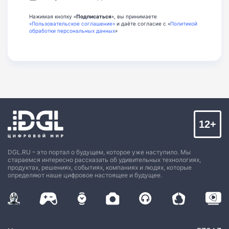
Нажимая кнопку «
Подписаться
», вы принимаете
«Пользовательское соглашение»
и даёте согласие с «
Политикой
обработки персональных данных
»
12+
DGL.RU – это портал о будущем, которое уже наступило. Мы
стараемся интересно рассказать об удивительных технологиях,
продуктах, решениях, событиях, компаниях и людях, которые
определяют наше цифровое настоящее и будущее.