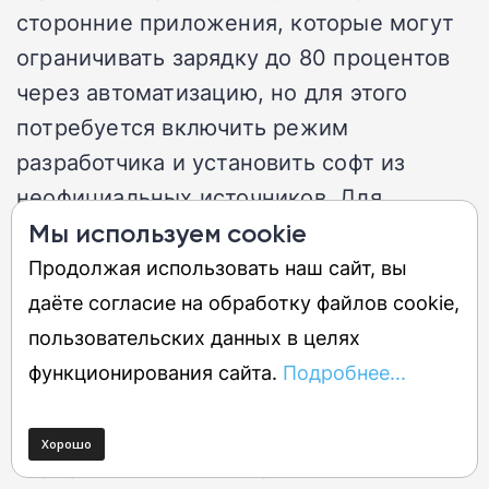
сторонние приложения, которые могут
ограничивать зарядку до 80 процентов
через автоматизацию, но для этого
потребуется включить режим
разработчика и установить софт из
неофициальных источников. Для
большинства пользователей это
Мы используем cookie
слишком сложно.
Продолжая использовать наш сайт, вы
даёте согласие на обработку файлов cookie,
Программное отвлечение
пользовательских данных в целях
функционирования сайта.
Подробнее...
Samsung недавно анонсировала
масштабный апдейт Samsung Health с
переработанным интерфейсом и ИИ-