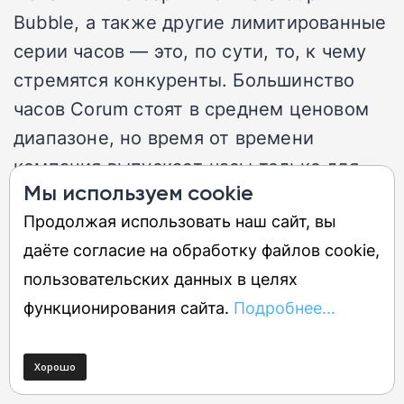
Bubble, а также другие лимитированные
серии часов — это, по сути, то, к чему
стремятся конкуренты. Большинство
часов Corum стоят в среднем ценовом
диапазоне, но время от времени
компания выпускает часы только для
Мы используем cookie
коллекционеров с высокими доходами.
Продолжая использовать наш сайт, вы
Швейцарский бренд часов в настоящее
даёте согласие на обработку файлов cookie,
время принадлежит китайской
пользовательских данных в целях
компании, но сами часы остаются
функционирования сайта.
Подробнее...
яркими образцами лучших роскошных
часов, созданных бесстрашными
швейцарскими инженерами.