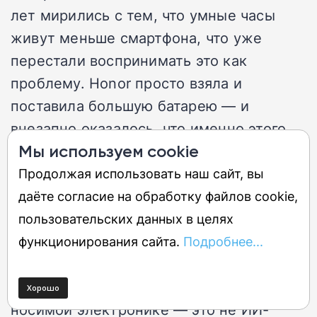
лет мирились с тем, что умные часы
живут меньше смартфона, что уже
перестали воспринимать это как
проблему. Honor просто взяла и
поставила большую батарею — и
внезапно оказалось, что именно этого
все и хотели. Никакого прорыва в
Мы используем cookie
технологиях, никакого квантового
Продолжая использовать наш сайт, вы
скачка. Просто инженерное решение,
даёте согласие на обработку файлов cookie,
которое было возможно всегда, но
пользовательских данных в целях
которое почему-то долго никто не делал
функционирования сайта.
Подробнее...
в по-настоящему красивом корпусе.
Может быть, настоящий прогресс в
носимой электронике — это не ИИ-