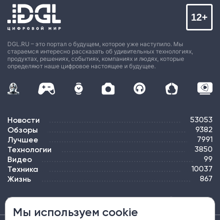
12+
DGL.RU – это портал о будущем, которое уже наступило. Мы
стараемся интересно рассказать об удивительных технологиях,
продуктах, решениях, событиях, компаниях и людях, которые
определяют наше цифровое настоящее и будущее.
Новости
53053
Обзоры
9382
Лучшее
7991
Технологии
3850
Видео
99
Техника
10037
Жизнь
867
ПОДПИСКА
РЕКЛАМА
КОНТАКТЫ
КАРТА САЙТА
ТЭГИ
Мы используем cookie