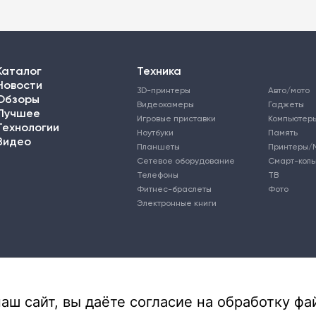
Каталог
Техника
Новости
3D-принтеры
Авто/мото
Обзоры
Видеокамеры
Гаджеты
Лучшее
Игровые приставки
Компьютер
Технологии
Ноутбуки
Память
Видео
Планшеты
Принтеры/
Сетевое оборудование
Смарт-кол
Телефоны
ТВ
Фитнес-браслеты
Фото
Электронные книги
ш сайт, вы даёте согласие на обработку фай