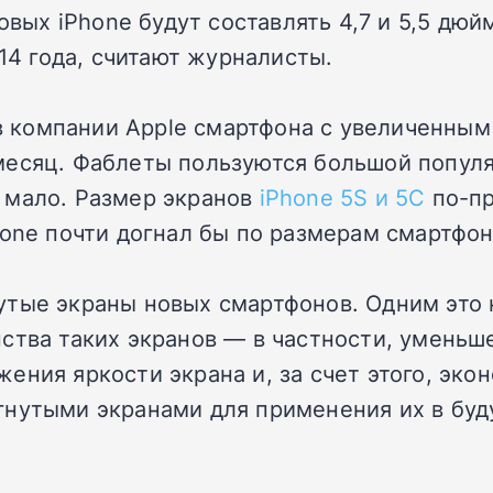
вых iPhone будут составлять 4,7 и 5,5 дюй
14 года, считают журналисты.
в компании Apple смартфона с увеличенным
есяц. Фаблеты пользуются большой популяр
 мало. Размер экранов
iPhone 5S и 5C
по-пр
hone почти догнал бы по размерам смартфо
утые экраны новых смартфонов. Одним это
ства таких экранов — в частности, уменьш
ения яркости экрана и, за счет этого, эко
гнутыми экранами для применения их в буд