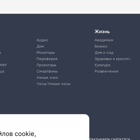
Жизнь
Аудио
Академия
Дом
Бизнес
ы
Мониторы
Дом и сад
Периферия
Здоровье и красота
МФУ
Проекторы
Культура
ьца
Смартфоны
Развлечения
Умные очки
Часы/Умные часы
лов cookie,
ПОДПИСКА
РЕКЛАМА
КОНТАКТЫ
КАРТА САЙТА
ТЭГИ