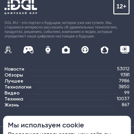
12+
DGL.RU – это портал о будущем, которое уже наступило. Мы
стараемся интересно рассказать об удивительных технологиях,
продуктах, решениях, событиях, компаниях и людях, которые
определяют наше цифровое настоящее и будущее.
Новости
53012
Обзоры
9381
Лучшее
7986
Технологии
3850
Видео
99
Техника
10037
Жизнь
867
ПОДПИСКА
РЕКЛАМА
КОНТАКТЫ
КАРТА САЙТА
ТЭГИ
Мы используем cookie