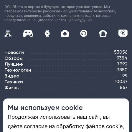
DGL.RU – это портал о будущем, которое уже наступило. Мы
стараемся интересно рассказать об удивительных технологиях,
продуктах, решениях, событиях, компаниях и людях, которые
определяют наше цифровое настоящее и будущее.
Новости
53056
Обзоры
9384
Лучшее
7992
Технологии
3850
Видео
99
Техника
10037
Жизнь
867
ПОДПИСКА
РЕКЛАМА
КОНТАКТЫ
КАРТА САЙТА
ТЭГИ
Мы используем cookie
Продолжая использовать наш сайт, вы
Средство массовой информации «DGL.RU — Цифровой мир» (www.dgl.ru).
Реестровая запись средства массовой информации (СМИ) сетевого издания ЭЛ №
даёте согласие на обработку файлов cookie,
ФС 77 - 81669, выдано Роскомнадзором 27.08.2021. Учредитель: ООО «ДиДжиЭль».
Главный редактор: Шкред Т. В. Телефон редакции +7901-907-1590. Адрес
электронной почты редакции: info@dgl.ru. Возрастная маркировка: 12+.