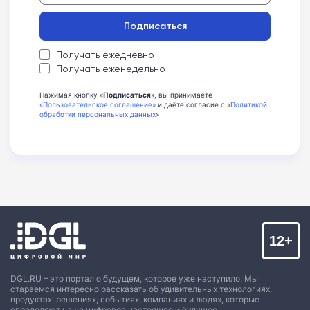
Подписаться
Получать ежедневно
Получать еженедельно
Нажимая кнопку «
Подписаться
», вы принимаете
«Пользовательское соглашение»
и даёте согласие с «
Политикой
обработки персональных данных
»
12+
DGL.RU – это портал о будущем, которое уже наступило. Мы
стараемся интересно рассказать об удивительных технологиях,
продуктах, решениях, событиях, компаниях и людях, которые
определяют наше цифровое настоящее и будущее.