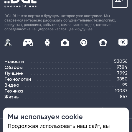
DGL.RU – это портал о будущем, которое уже наступило. Мы
стараемся интересно рассказать об удивительных технологиях,
продуктах, решениях, событиях, компаниях и людях, которые
определяют наше цифровое настоящее и будущее.
Новости
53056
Обзоры
9384
Лучшее
7992
Технологии
3850
Видео
99
Техника
10037
Жизнь
867
ПОДПИСКА
РЕКЛАМА
КОНТАКТЫ
КАРТА САЙТА
ТЭГИ
Мы используем cookie
Продолжая использовать наш сайт, вы
Средство массовой информации «DGL.RU — Цифровой мир» (www.dgl.ru).
Реестровая запись средства массовой информации (СМИ) сетевого издания ЭЛ №