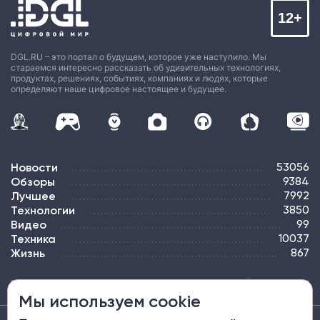
12+
DGL.RU – это портал о будущем, которое уже наступило. Мы
стараемся интересно рассказать об удивительных технологиях,
продуктах, решениях, событиях, компаниях и людях, которые
определяют наше цифровое настоящее и будущее.
Новости
53056
Обзоры
9384
Лучшее
7992
Технологии
3850
Видео
99
Техника
10037
Жизнь
867
ПОДПИСКА
РЕКЛАМА
КОНТАКТЫ
КАРТА САЙТА
ТЭГИ
Мы используем cookie