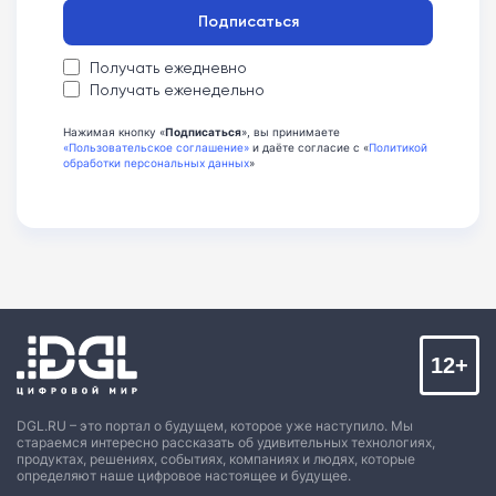
Подписаться
Получать ежедневно
Получать еженедельно
Нажимая кнопку «
Подписаться
», вы принимаете
«Пользовательское соглашение»
и даёте согласие с «
Политикой
обработки персональных данных
»
12+
DGL.RU – это портал о будущем, которое уже наступило. Мы
стараемся интересно рассказать об удивительных технологиях,
продуктах, решениях, событиях, компаниях и людях, которые
определяют наше цифровое настоящее и будущее.