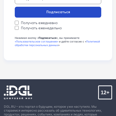
Подписаться
Получать ежедневно
Получать еженедельно
Нажимая кнопку «
Подписаться
», вы принимаете
«Пользовательское соглашение»
и даёте согласие с «
Политикой
обработки персональных данных
»
12+
DGL.RU – это портал о будущем, которое уже наступило. Мы
стараемся интересно рассказать об удивительных технологиях,
продуктах, решениях, событиях, компаниях и людях, которые