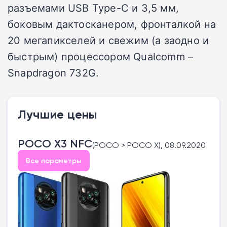
разъемами USB Type-C и 3,5 мм,
боковым дактосканером, фронталкой на
20 мегапикселей и свежим (а заодно и
быстрым) процессором Qualcomm –
Snapdragon 732G.
Лучшие цены
POCO X3 NFC
(POCO > POCO X), 08.09.2020
Все параметры