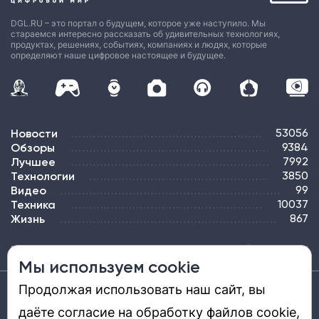
DGL.RU – это портал о будущем, которое уже наступило. Мы
стараемся интересно рассказать об удивительных технологиях,
продуктах, решениях, событиях, компаниях и людях, которые
определяют наше цифровое настоящее и будущее.
Новости
53056
Обзоры
9384
Лучшее
7992
Технологии
3850
Видео
99
Техника
10037
Жизнь
867
ПОДПИСКА
РЕКЛАМА
КОНТАКТЫ
КАРТА САЙТА
ТЭГИ
Мы используем cookie
Продолжая использовать наш сайт, вы
Средство массовой информации «DGL.RU — Цифровой мир» (www.dgl.ru).
Реестровая запись средства массовой информации (СМИ) сетевого издания ЭЛ №
даёте согласие на обработку файлов cookie,
ФС 77 - 81669, выдано Роскомнадзором 27.08.2021. Учредитель: ООО «ДиДжиЭль».
Главный редактор: Шкред Т. В. Телефон редакции +7901-907-1590. Адрес