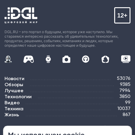
12+
DGL.RU – это портал о будущем, которое уже наступило. Мы
стараемся интересно рассказать об удивительных технологиях,
продуктах, решениях, событиях, компаниях и людях, которые
определяют наше цифровое настоящее и будущее.
Новости
53076
Обзоры
9385
Лучшее
7994
Технологии
3850
Видео
99
Техника
10037
Жизнь
867
ПОДПИСКА
РЕКЛАМА
КОНТАКТЫ
КАРТА САЙТА
ТЭГИ
Мы используем cookie