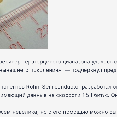
ресивер терагерцевого диапазона удалось 
нынешнего поколения», — подчеркнул предс
мпонентов Rohm Semiconductor разработал 
имающий данные на скорости 1,5 Гбит/с. Он
овсем невелика, но с его помощью можно б