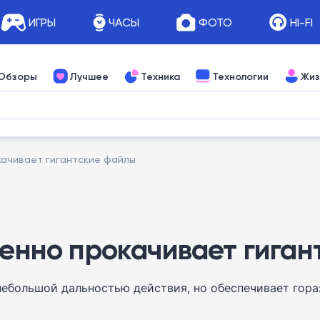
ИГРЫ
ЧАСЫ
ФОТО
HI-FI
Обзоры
Лучшее
Техника
Технологии
Жиз
окачивает гигантские файлы
венно прокачивает гига
ебольшой дальностью действия, но обеспечивает гора