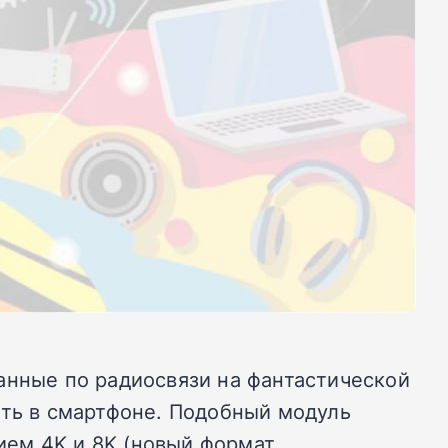
анные по радиосвязи на фантастической
ить в смартфоне.
Подобный модуль
ем 4K и 8K (новый формат,