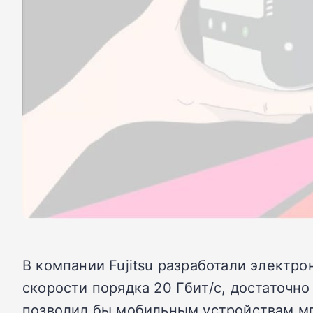
В компании Fujitsu разработали электр
скорости порядка 20 Гбит/с, достаточн
позволил бы мобильным устройствам мг