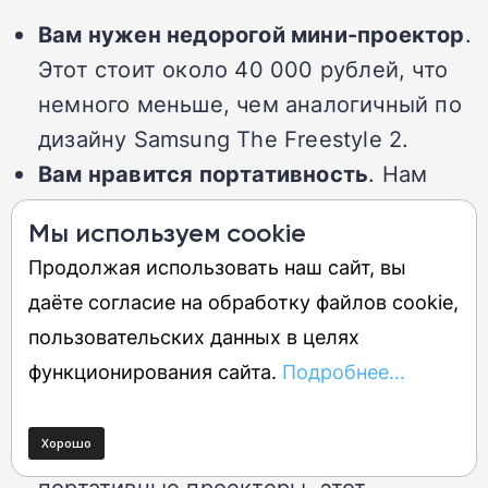
Вам нужен недорогой мини-проектор
.
Этот стоит около 40 000 рублей, что
немного меньше, чем аналогичный по
дизайну Samsung The Freestyle 2.
Вам нравится портативность
. Нам
нравится, что цилиндрическая
Мы используем cookie
конструкция защищает проектор,
Продолжая использовать наш сайт, вы
когда он не используется.
даёте согласие на обработку файлов cookie,
пользовательских данных в целях
Не покупайте, если:
функционирования сайта.
Подробнее...
Вам понадобится встроенный
аккумулятор
. Как и многие
портативные проекторы, этот