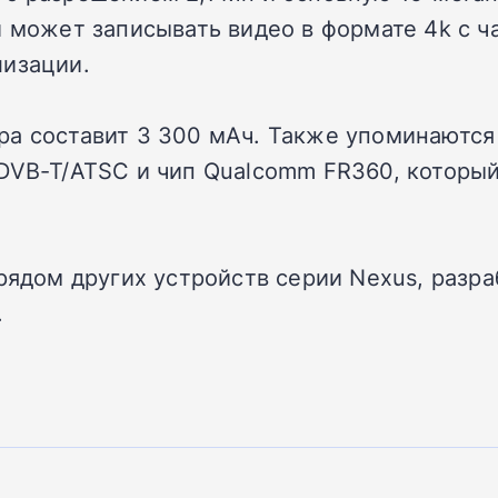
 может записывать видео в формате 4k с ча
лизации.
ра составит 3 300 мАч. Также упоминаются
 DVB-T/ATSC и чип Qualcomm FR360, которы
 рядом других устройств серии Nexus, разр
.