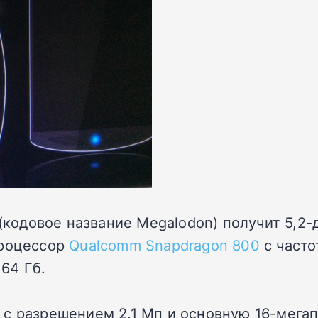
5 (кодовое название Megalodon) получит 5,
процессор
Qualcomm Snapdragon 800
с часто
 64 Гб.
с разрешением 2,1 Мп и основную 16-мегапи