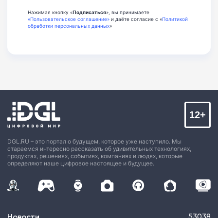
Нажимая кнопку «
Подписаться
», вы принимаете
«Пользовательское соглашение»
и даёте согласие с «
Политикой
обработки персональных данных
»
12+
DGL.RU – это портал о будущем, которое уже наступило. Мы
стараемся интересно рассказать об удивительных технологиях,
продуктах, решениях, событиях, компаниях и людях, которые
определяют наше цифровое настоящее и будущее.
Новости
53038