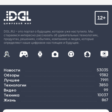
12+
DGL.RU – это портал о будущем, которое уже наступило. Мы
стараемся интересно рассказать об удивительных технологиях,
продуктах, решениях, событиях, компаниях и людях, которые
определяют наше цифровое настоящее и будущее.
Новости
53035
Обзоры
9382
Лучшее
7991
Технологии
3850
Видео
99
Техника
10037
Жизнь
867
ПОДПИСКА
РЕКЛАМА
КОНТАКТЫ
КАРТА САЙТА
ТЭГИ