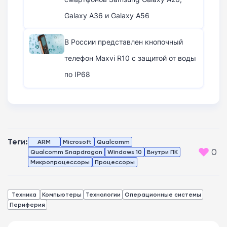
Galaxy A36 и Galaxy A56
В России представлен кнопочный
телефон Maxvi R10 с защитой от воды
по IP68
Теги:
ARM
Microsoft
Qualcomm
0
Qualcomm Snapdragon
Windows 10
Внутри ПК
Микропроцессоры
Процессоры
Техника
Компьютеры
Технологии
Операционные системы
Периферия