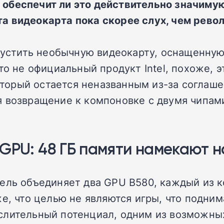
о обеспечит ли это действительно значиму
та видеокарта пока скорее слух, чем рево
ыпустить необычную видеокарту, оснащенную
то не официальный продукт Intel, похоже, 
 который остается неназванным из-за согла
я возвращение к компоновке с двумя чипам
.
GPU: 48 ГБ памяти намекают н
ель объединяет два GPU B580, каждый из к
же, что целью не являются игры, что подни
слительный потенциал, одним из возможных