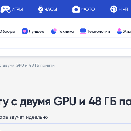
ИГРЫ
ЧАСЫ
ФОТО
HI-FI
Обзоры
Лучшее
Техника
Технологии
Жиз
с двумя GPU и 48 ГБ памяти
ту с двумя GPU и 48 ГБ п
ора звучат идеально