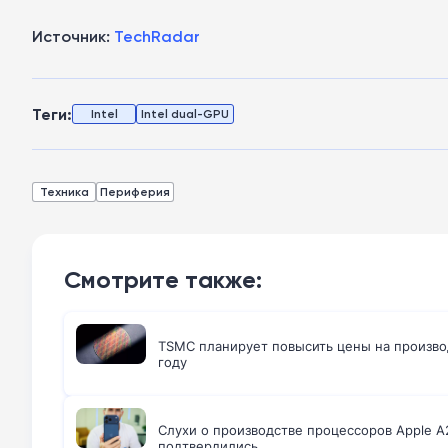
Источник:
TechRadar
Теги:
Intel
Intel dual-GPU
Техника
Периферия
Смотрите также:
TSMC планирует повысить цены на производ
году
Слухи о производстве процессоров Apple A20
подтвердились