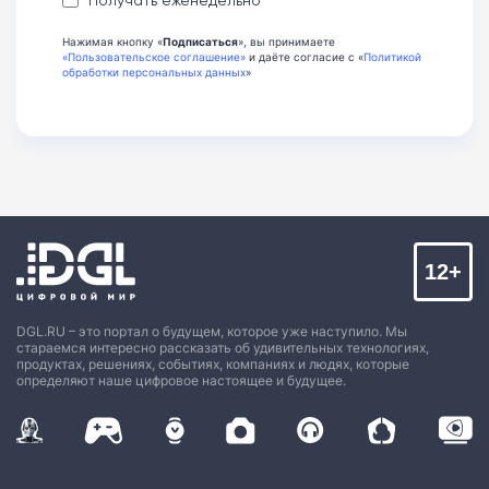
Нажимая кнопку «
Подписаться
», вы принимаете
«Пользовательское соглашение»
и даёте согласие с «
Политикой
обработки персональных данных
»
12+
DGL.RU – это портал о будущем, которое уже наступило. Мы
стараемся интересно рассказать об удивительных технологиях,
продуктах, решениях, событиях, компаниях и людях, которые
определяют наше цифровое настоящее и будущее.