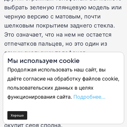
выбрать зеленую глянцевую модель или
черную версию с матовым, почти
шелковым покрытием заднего стекла.
Это означает, что на нем не остается
отпечатков пальцев, но это один из
самых скользких телефонов.
Мы используем cookie
Продолжая использовать наш сайт, вы
Если вы не возражаете против слегка
даёте согласие на обработку файлов cookie,
лагающей новой версии OxygenOS, в
пользовательских данных в целях
которой часто изменяется Android, то
функционирования сайта.
Подробнее...
это отличный телефон за такую цену.
Если вы сможете сделать так, чтобы он
прослужил вам пять лет, этот смартфон
окупит себя сполна.