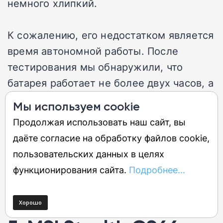
немного хлипкий.
К сожалению, его недостатком является
время автономной работы. После
тестирования мы обнаружили, что
батарея работает не более двух часов, а
при нормальной производительности —
Мы используем cookie
менее шести. А если вы планируете
Продолжая использовать наш сайт, вы
носить эту громадину с собой, то вам
даёте согласие на обработку файлов cookie,
придется несладко. Вентиляторы очень,
пользовательских данных в целях
очень громкие, так что будьте готовы к
функционирования сайта.
Подробнее...
звуку реактивных двигателей при
работе с этим ноутбуком.